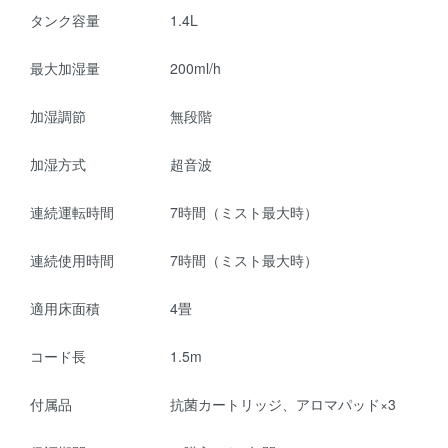
タンク容量
1.4L
最大加湿量
200ml/h
加湿調節
無段階
加湿方式
超音波
連続運転時間
7時間（ミスト最大時）
連続使用時間
7時間（ミスト最大時）
適用床面積
4畳
コード長
1.5m
付属品
抗菌カートリッジ、アロマパッド×3