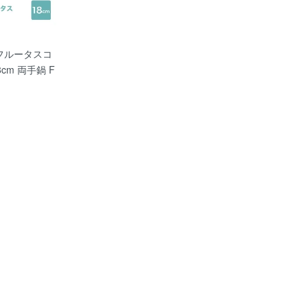
フルータスコ
cm 両手鍋 F