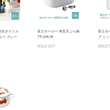
笛吹きケトル
富士ホーロー 角型天ぷら鍋
富士ホー
ブルー グレー
TP-20K-W
プ ミッ
SOLD OUT
SOLD 