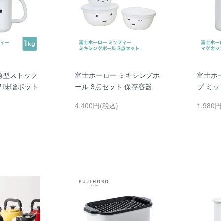
角型ストック
富士ホーロー ミキシングボ
富士ホー
KP 味噌ポット
ール 3点セット 保存容器
プ ミッ
4,400円(税込)
1,980