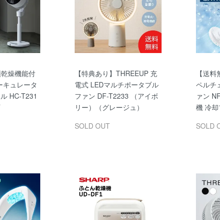
衣類乾燥機能付
【特典あり】THREEUP 充
【送料
ーキュレータ
電式 LEDマルチポータブル
ペルチ
 HC-T231
ファン DF-T2233 （アイボ
ァン N
リー）（グレージュ）
機 冷
SOLD OUT
SOLD 