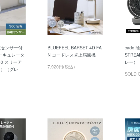
節電センサー付
BLUEFEEL BARSET 4D FA
cado
ーキュレータ
N コードレス卓上扇風機
STRE
360 スリーア
レー）
7,920円(税込)
ト）（グレ
SOLD 