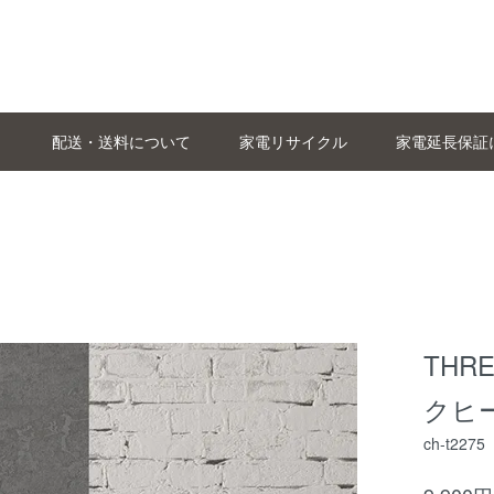
配送・送料について
家電リサイクル
家電延長保証
THR
クヒー
ch-t2275