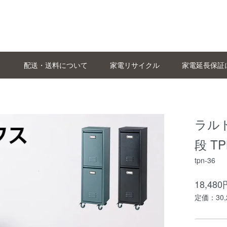
配送・送料について
家電リサイクル
家電延長保証
ラルド
段 TP
tpn-36
18,48
定価：30,