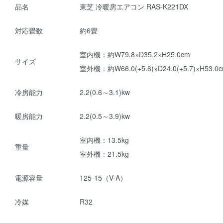
品名
東芝 冷暖房エアコン RAS-K221DX
対応畳数
約6畳
室内機：約W79.8×D35.2×H25.0cm
サイズ
室外機：約W66.0(+5.6)×D24.0(+5.7)×H53.0
冷房能力
2.2(0.6～3.1)kw
暖房能力
2.2(0.5～3.9)kw
室内機：13.5kg
重量
室外機：21.5kg
電源容量
125-15（V-A）
冷媒
R32