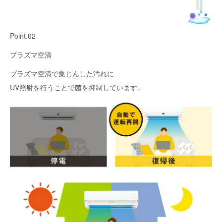
Point.02
プラズマ空清
プラズマ空清で集じんした汚れに
UV照射を行うことで菌を抑制しています。