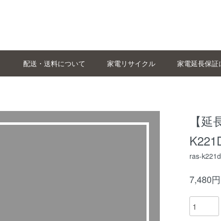
配送・送料について
家電リサイクル
家電延長保証
【延長
K22
ras-k221d
7,480