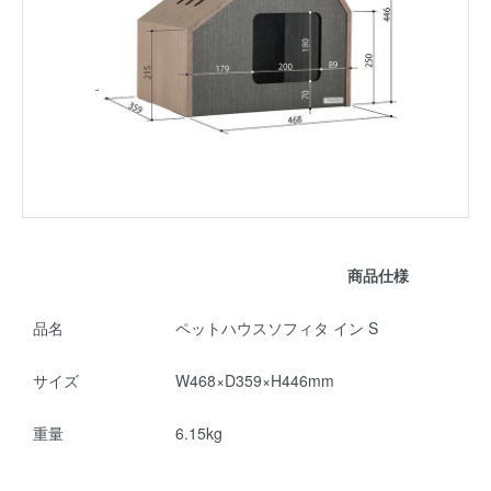
商品仕様
品名
ペットハウスソフィタ イン S
サイズ
W468×D359×H446mm
重量
6.15kg