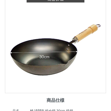
商品仕様
品名
極JAPAN 炒め鍋 30cm 鉄鍋