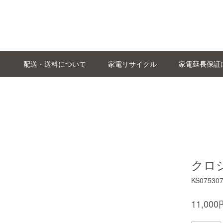
配送・送料について
家電リサイクル
家電延長保証
クロ
KS07530
11,00