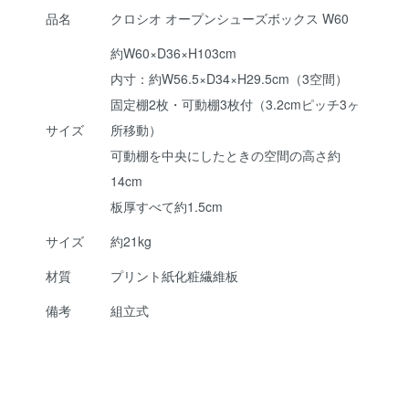
品名
クロシオ オープンシューズボックス W60
約W60×D36×H103cm
内寸：約W56.5×D34×H29.5cm（3空間）
固定棚2枚・可動棚3枚付（3.2cmピッチ3ヶ
サイズ
所移動）
可動棚を中央にしたときの空間の高さ約
14cm
板厚すべて約1.5cm
サイズ
約21kg
材質
プリント紙化粧繊維板
備考
組立式