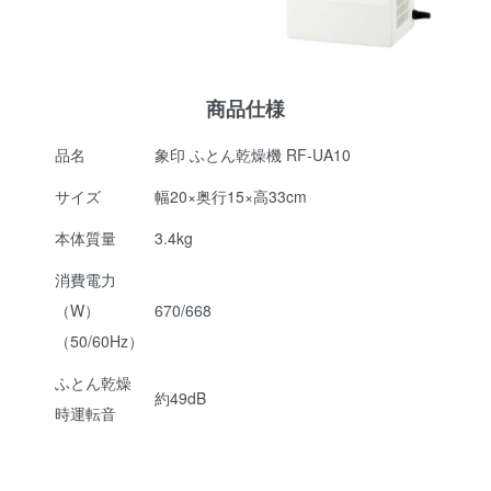
商品仕様
品名
象印 ふとん乾燥機 RF-UA10
サイズ
幅20×奥行15×高33cm
本体質量
3.4kg
消費電力
（W）
670/668
（50/60Hz）
ふとん乾燥
約49dB
時運転音