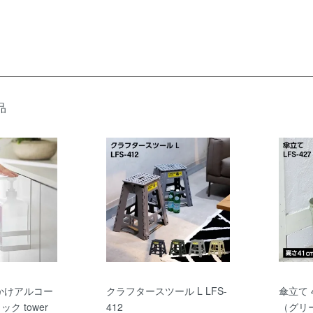
品
かけアルコー
クラフタースツール L LFS-
傘立て
ク tower
412
（グリ