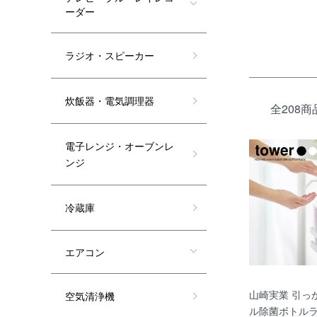
ーダー
ラジオ・スピーカー
炊飯器・電気調理器
全208商
電子レンジ・オーブンレ
ンジ
冷蔵庫
エアコン
山崎実業 引っ
空気清浄機
ル除菌ボトルラッ