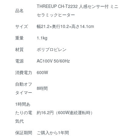
THREEUP CH-T2232 人感センサー付 ミニ
品名
セラミックヒーター
サイズ
幅21.2×奥行10.2×高さ14.1cm
重量
1.1kg
材質
ポリプロピレン
電源
AC100V 50/60Hz
消費電力
600W
自動オフ
8時間
タイマー
1時間あ
たりの電
約16.2円（600W連続運転時）
気代
保証期間
ご購入から1年間